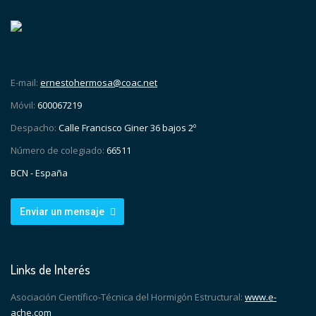
E-mail:
ernestohermosa@coac.net
Móvil:
600067219
Despacho:
Calle Francisco Giner 36 bajos 2º
Número de colegiado:
66511
BCN - España
Enviar un mensaje
Links de Interés
Asociación Científico-Técnica del Hormigón Estructural:
www.e-
ache.com