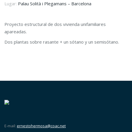
Lugar:
Palau Solità i Plegamans – Barcelona
Proyecto estructural de dos vivienda unifamiliares
apareadas.
Dos plantas sobre rasante + un sótano y un semisótano.
E-mail:
ernestohermosa@coac.net