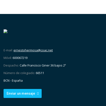
E-mail:
ernestohermosa@coac.net
Móvil:
600067219
Despacho:
Calle Francisco Giner 36 bajos 2º
Número de colegiado:
66511
BCN - España
Enviar un mensaje