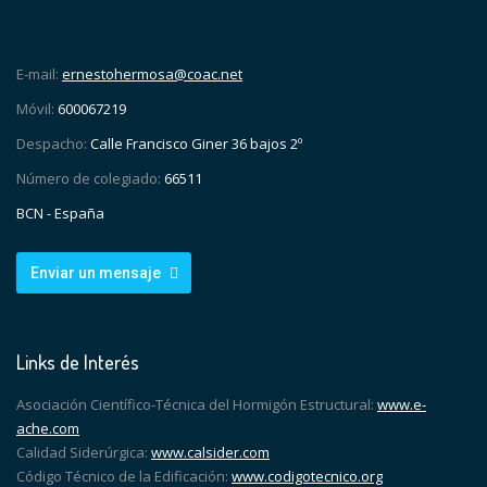
E-mail:
ernestohermosa@coac.net
Móvil:
600067219
Despacho:
Calle Francisco Giner 36 bajos 2º
Número de colegiado:
66511
BCN - España
Enviar un mensaje
Links de Interés
Asociación Científico-Técnica del Hormigón Estructural:
www.e-
ache.com
Calidad Siderúrgica:
www.calsider.com
Código Técnico de la Edificación:
www.codigotecnico.org