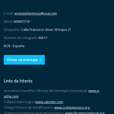
E-mail:
ernestohermosa@coac.net
Móvil:
600067219
Despacho:
Calle Francisco Giner 36 bajos 2º
Número de colegiado:
66511
BCN - España
Enviar un mensaje
Links de Interés
Asociación Científico-Técnica del Hormigón Estructural:
www.e-
ache.com
Calidad Siderúrgica:
www.calsider.com
Código Técnico de la Edificación:
www.codigotecnico.org
Federación Internacional del Hormigón:
www.fib-international.org