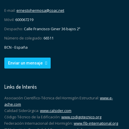
E-mail:
ernestohermosa@coac.net
Móvil:
600067219
Despacho:
Calle Francisco Giner 36 bajos 2º
Número de colegiado:
66511
BCN - España
Enviar un mensaje
Links de Interés
Asociación Científico-Técnica del Hormigón Estructural:
www.e-
ache.com
Calidad Siderúrgica:
www.calsider.com
Código Técnico de la Edificación:
www.codigotecnico.org
Federación Internacional del Hormigón:
www.fib-international.org