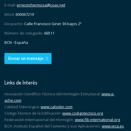
E-mail:
ernestohermosa@coac.net
Móvil:
600067219
Despacho:
Calle Francisco Giner 36 bajos 2º
Número de colegiado:
66511
BCN - España
Enviar un mensaje
Links de Interés
Asociación Científico-Técnica del Hormigón Estructural:
www.e-
ache.com
Calidad Siderúrgica:
www.calsider.com
Código Técnico de la Edificación:
www.codigotecnico.org
Federación Internacional del Hormigón:
www.fib-international.org
IECA. Instituto Español del Cemento y sus Aplicaciones:
www.ieca.es