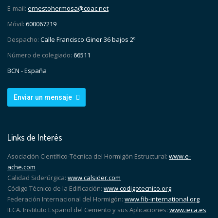
E-mail:
ernestohermosa@coac.net
Móvil:
600067219
Despacho:
Calle Francisco Giner 36 bajos 2º
Número de colegiado:
66511
BCN - España
Enviar un mensaje
Links de Interés
Asociación Científico-Técnica del Hormigón Estructural:
www.e-
ache.com
Calidad Siderúrgica:
www.calsider.com
Código Técnico de la Edificación:
www.codigotecnico.org
Federación Internacional del Hormigón:
www.fib-international.org
IECA. Instituto Español del Cemento y sus Aplicaciones:
www.ieca.es