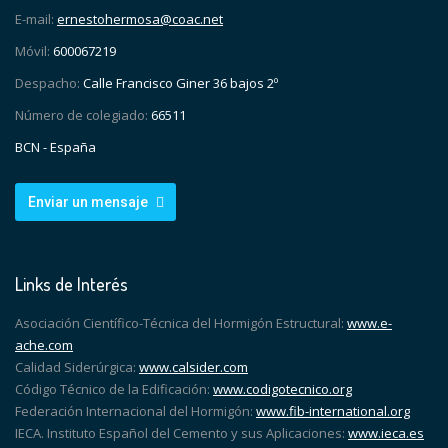
E-mail:
ernestohermosa@coac.net
Móvil:
600067219
Despacho:
Calle Francisco Giner 36 bajos 2º
Número de colegiado:
66511
BCN - España
Enviar un mensaje
Links de Interés
Asociación Científico-Técnica del Hormigón Estructural:
www.e-
ache.com
Calidad Siderúrgica:
www.calsider.com
Código Técnico de la Edificación:
www.codigotecnico.org
Federación Internacional del Hormigón:
www.fib-international.org
IECA. Instituto Español del Cemento y sus Aplicaciones:
www.ieca.es