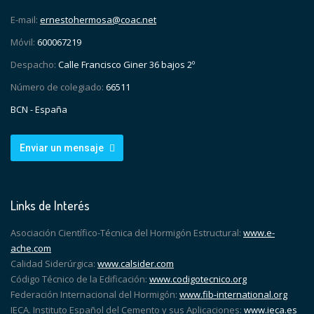
E-mail:
ernestohermosa@coac.net
Móvil:
600067219
Despacho:
Calle Francisco Giner 36 bajos 2º
Número de colegiado:
66511
BCN - España
Enviar un mensaje
Links de Interés
Asociación Científico-Técnica del Hormigón Estructural:
www.e-
ache.com
Calidad Siderúrgica:
www.calsider.com
Código Técnico de la Edificación:
www.codigotecnico.org
Federación Internacional del Hormigón:
www.fib-international.org
IECA. Instituto Español del Cemento y sus Aplicaciones:
www.ieca.es