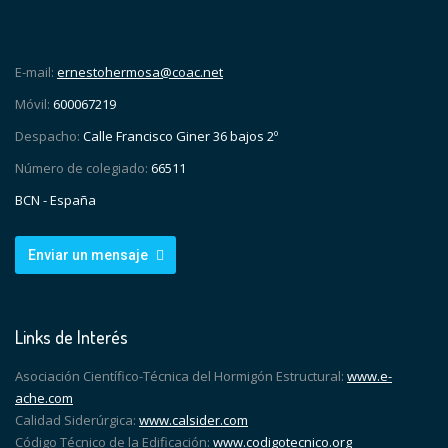
E-mail:
ernestohermosa@coac.net
Móvil:
600067219
Despacho:
Calle Francisco Giner 36 bajos 2º
Número de colegiado:
66511
BCN - España
Enviar un mensaje
Links de Interés
Asociación Científico-Técnica del Hormigón Estructural:
www.e-
ache.com
Calidad Siderúrgica:
www.calsider.com
Código Técnico de la Edificación:
www.codigotecnico.org