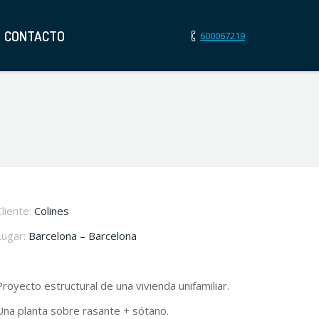
CONTACTO
600067219
Cliente:
Colines
Lugar:
Barcelona – Barcelona
Proyecto estructural de una vivienda unifamiliar.
Una planta sobre rasante + sótano.