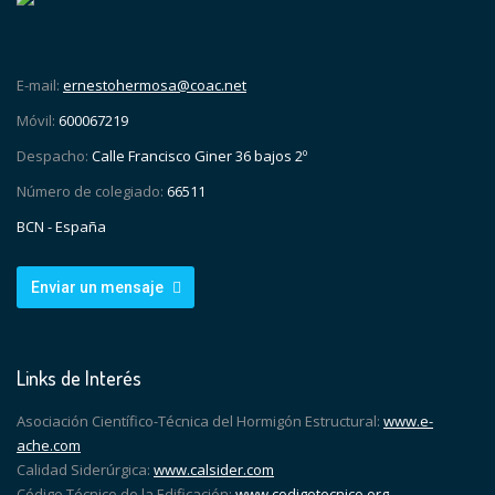
E-mail:
ernestohermosa@coac.net
Móvil:
600067219
Despacho:
Calle Francisco Giner 36 bajos 2º
Número de colegiado:
66511
BCN - España
Enviar un mensaje
Links de Interés
Asociación Científico-Técnica del Hormigón Estructural:
www.e-
ache.com
Calidad Siderúrgica:
www.calsider.com
Código Técnico de la Edificación:
www.codigotecnico.org