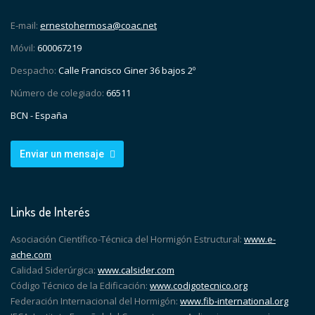
E-mail:
ernestohermosa@coac.net
Móvil:
600067219
Despacho:
Calle Francisco Giner 36 bajos 2º
Número de colegiado:
66511
BCN - España
Enviar un mensaje
Links de Interés
Asociación Científico-Técnica del Hormigón Estructural:
www.e-
ache.com
Calidad Siderúrgica:
www.calsider.com
Código Técnico de la Edificación:
www.codigotecnico.org
Federación Internacional del Hormigón:
www.fib-international.org