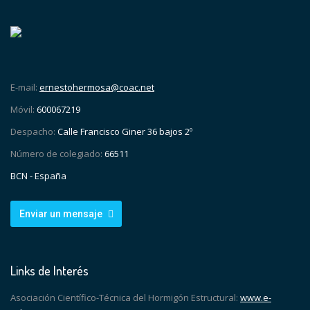
E-mail:
ernestohermosa@coac.net
Móvil:
600067219
Despacho:
Calle Francisco Giner 36 bajos 2º
Número de colegiado:
66511
BCN - España
Enviar un mensaje
Links de Interés
Asociación Científico-Técnica del Hormigón Estructural:
www.e-