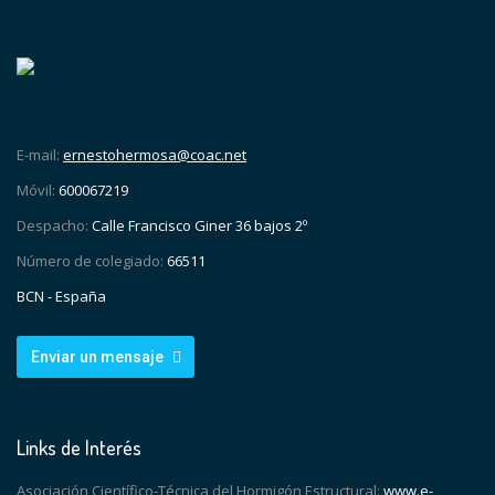
E-mail:
ernestohermosa@coac.net
Móvil:
600067219
Despacho:
Calle Francisco Giner 36 bajos 2º
Número de colegiado:
66511
BCN - España
Enviar un mensaje
Links de Interés
Asociación Científico-Técnica del Hormigón Estructural:
www.e-