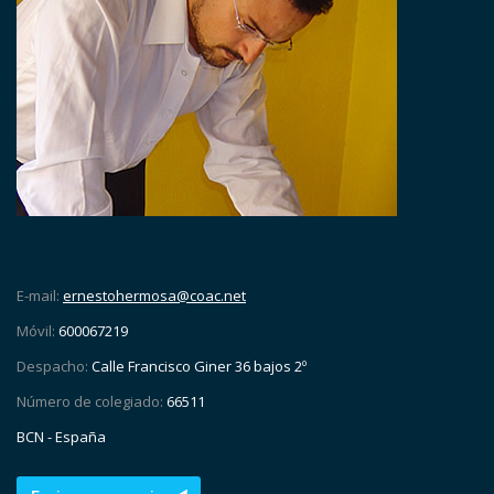
E-mail:
ernestohermosa@coac.net
Móvil:
600067219
Despacho:
Calle Francisco Giner 36 bajos 2º
Número de colegiado:
66511
BCN - España