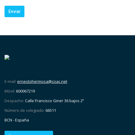
E-mail:
ernestohermosa@coac.net
Móvil:
600067219
Despacho:
Calle Francisco Giner 36 bajos 2º
Número de colegiado:
66511
BCN - España