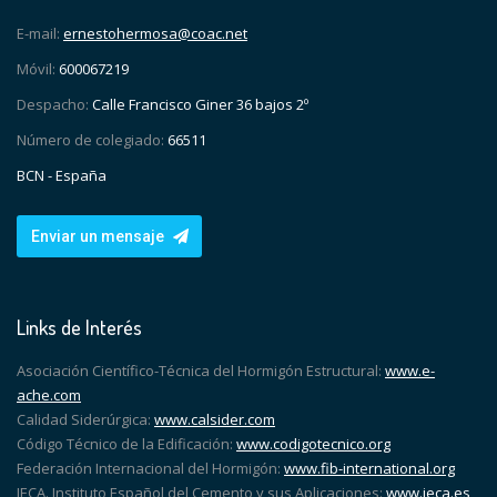
E-mail:
ernestohermosa@coac.net
Móvil:
600067219
Despacho:
Calle Francisco Giner 36 bajos 2º
Número de colegiado:
66511
BCN - España
Enviar un mensaje
Links de Interés
Asociación Científico-Técnica del Hormigón Estructural:
www.e-
ache.com
Calidad Siderúrgica:
www.calsider.com
Código Técnico de la Edificación:
www.codigotecnico.org
Federación Internacional del Hormigón:
www.fib-international.org
IECA. Instituto Español del Cemento y sus Aplicaciones:
www.ieca.es