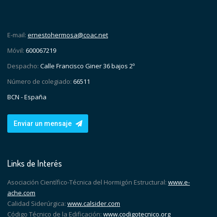
E-mail:
ernestohermosa@coac.net
Móvil:
600067219
Despacho:
Calle Francisco Giner 36 bajos 2º
Número de colegiado:
66511
BCN - España
Enviar un mensaje
Links de Interés
Asociación Científico-Técnica del Hormigón Estructural:
www.e-
ache.com
Calidad Siderúrgica:
www.calsider.com
Código Técnico de la Edificación:
www.codigotecnico.org