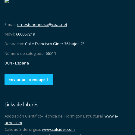
E-mail:
ernestohermosa@coac.net
Móvil:
600067219
Despacho:
Calle Francisco Giner 36 bajos 2º
Número de colegiado:
66511
BCN - España
Enviar un mensaje
Links de Interés
Asociación Científico-Técnica del Hormigón Estructural:
www.e-
ache.com
Calidad Siderúrgica:
www.calsider.com