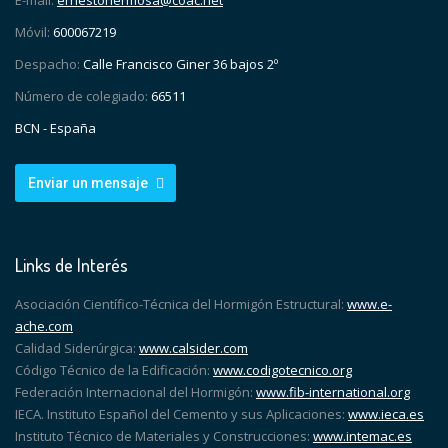
E-mail:
ernestohermosa@coac.net
Móvil:
600067219
Despacho:
Calle Francisco Giner 36 bajos 2º
Número de colegiado:
66511
BCN - España
Enviar un mensaje
Links de Interés
Asociación Científico-Técnica del Hormigón Estructural:
www.e-
ache.com
Calidad Siderúrgica:
www.calsider.com
Código Técnico de la Edificación:
www.codigotecnico.org
Federación Internacional del Hormigón:
www.fib-international.org
IECA. Instituto Español del Cemento y sus Aplicaciones:
www.ieca.es
Instituto Técnico de Materiales y Construcciones:
www.intemac.es