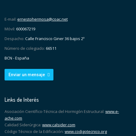
E-mail:
ernestohermosa@coac.net
Móvil:
600067219
Despacho:
Calle Francisco Giner 36 bajos 2º
Número de colegiado:
66511
BCN - España
Enviar un mensaje
Links de Interés
Asociación Científico-Técnica del Hormigón Estructural:
www.e-
ache.com
Calidad Siderúrgica:
www.calsider.com
Código Técnico de la Edificación:
www.codigotecnico.org